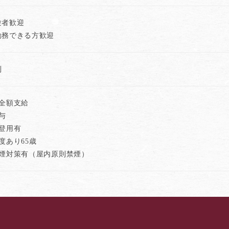
験者歓迎
勤務できる方歓迎
制
費全額支給
与
登用有
度あり65歳
喫煙対策有（屋内原則禁煙）