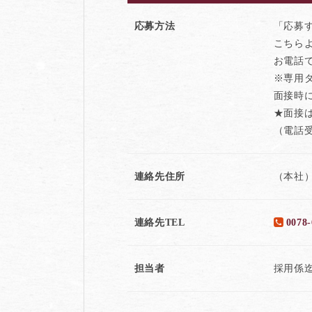
応募方法
「応募
こちら
お電話
※専用
面接時
★面接
（電話受
連絡先住所
（本社）
連絡先TEL
0078-
担当者
採用係