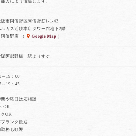
・能力により優遇します。
阪市阿倍野区阿倍野筋1-1-43
ハルカス近鉄本店タワー館地下2階
 阿倍野店 （
Google Map
）
大阪阿部野橋」駅よりすぐ
0～19：00
5～19：45
時間や曜日は応相談
～OK
クOK
事ブランク歓迎
内勤務も歓迎