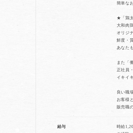
簡単な
★「鶏
大和肉
オリジ
鮮度・
あなた
また「
正社員
イキイ
良い職
お客様
販売職
給与
時給1,