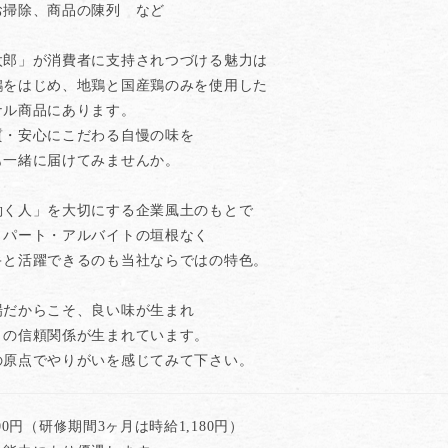
お掃除、商品の陳列 など
太郎」が消費者に支持されつづける魅力は
鶏をはじめ、地鶏と国産鶏のみを使用した
ナル商品にあります。
質・安心にこだわる自慢の味を
も一緒に届けてみませんか。
働く人」を大切にする企業風土のもとで
・パート・アルバイトの垣根なく
キと活躍できるのも当社ならではの特色。
場だからこそ、良い味が生まれ
との信頼関係が生まれています。
の原点でやりがいを感じてみて下さい。
200円（研修期間3ヶ月は時給1,180円）