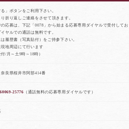
する」ボタンをご利用下さい。
より折り返しご連絡をさせて頂きます。
での応募は、下記「0078」から始まる応募専用ダイヤルで受付して
ダイヤルでの通話は無料です。
には履歴書（写真貼付）をご持参下さい。
は現地周辺にて行います
付/月～土9時～18時）
奈良県桜井市阿部414番
60069-25776
（通話無料の応募専用ダイヤルです）
迄