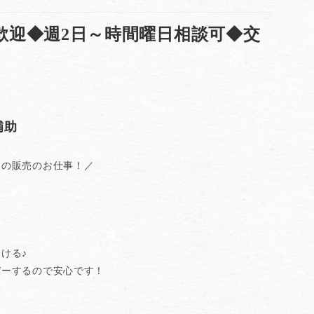
歓迎◆週2日～時間曜日相談可◆交
補助
品の販売のお仕事！／
ける♪
バーするので安心です！