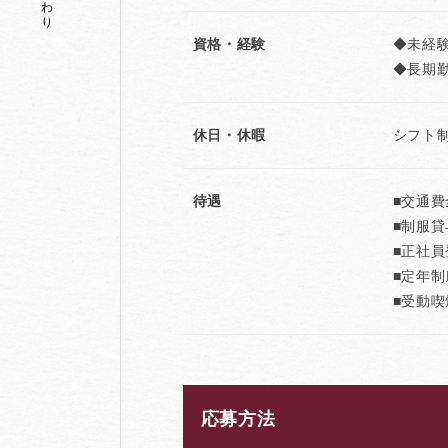
資格・経験
◆未経
◆長期
休日・休暇
シフト
待遇
■交通
■制服貸
■正社員
■定年制
■受動
応募方法