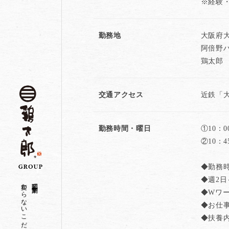
※経験
勤務地
大阪府大
阿倍野
鶏太郎
交通アクセス
近鉄「
勤務時間・曜日
①10：0
②10：4
◆勤務
◆週2日
変わらないこだわり
昭和二十一年創業
◆Wワー
◆お仕
◆扶養