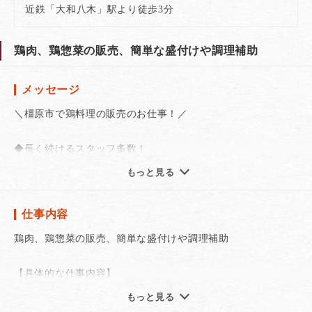
近鉄「大和八木」駅より徒歩3分
鶏肉、鶏惣菜の販売、簡単な盛付けや調理補助
メッセージ
＼橿原市で鶏料理の販売のお仕事！／
◆長く続けるスタッフ多数！
◆販売未経験でも歓迎します！
もっと見る
◆フルタイム勤務可能な方歓迎！
◆短時間～扶養内勤務もOK！
仕事内容
◆都合に合わせて好きな時間で働ける♪
鶏肉、鶏惣菜の販売、簡単な盛付けや調理補助
お客様に「美味しい！」を届けるお仕事！
未経験でも笑顔があれば大丈夫です！
【具体的な仕事内容】
鶏肉、鶏惣菜の量り売り、パック商品の販売
もっと見る
接客、レジ業務、店内の簡単な清掃、商品の陳列、簡単な調