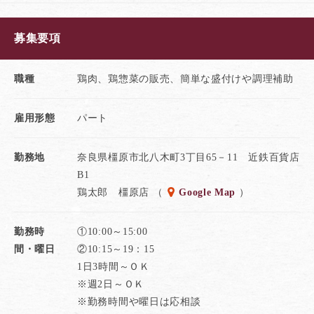
理補助
募集要項
★「鶏太郎」が消費者に支持されつづける魅力は
大和肉鶏をはじめ、地鶏と国産鶏のみを使用した
職種
鶏肉、鶏惣菜の販売、簡単な盛付けや調理補助
オリジナル商品にあります。
鮮度・質・安心にこだわる自慢の味を
雇用形態
パート
あなたも一緒に届けてみませんか。
また「働く人」を大切にする企業風土のもとで
勤務地
奈良県橿原市北八木町3丁目65－11 近鉄百貨店
正社員・パート・アルバイトの垣根なく
B1
イキイキと活躍できるのも当社ならではの特色。
鶏太郎 橿原店 （
Google Map
）
良い職場だからこそ、良い味が生まれ
勤務時
①10:00～15:00
お客様との信頼関係が生まれています。
間・曜日
②10:15～19：15
販売職の原点でやりがいを感じてみて下さい。
1日3時間～ＯＫ
※週2日～ＯＫ
※勤務時間や曜日は応相談