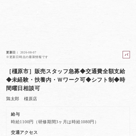
更新日
2026-08-07
パ
※更新日時点の最新情報です
ー
ト
［橿原市］販売スタッフ急募◆交通費全額支給
◆未経験・扶養内・Ｗワーク可◆シフト制◆時
間曜日相談可
鶏太郎 橿原店
給与
時給1100円（研修期間3ヶ月は時給1080円）
交通アクセス