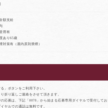
制
費全額支給
与
登用有
度あり65歳
喫煙対策有（屋内原則禁煙）
する」ボタンをご利用下さい。
より折り返しご連絡をさせて頂きます。
での応募は、下記「0078」から始まる応募専用ダイヤルで受付して
ダイヤルでの通話は無料です。