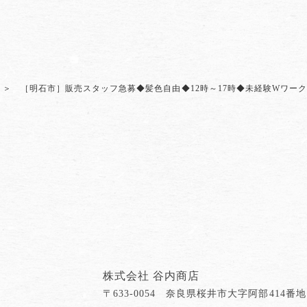
［明石市］販売スタッフ急募◆髪色自由◆12時～17時◆未経験Wワーク
株式会社 谷内商店
〒633-0054 奈良県桜井市大字阿部414番地