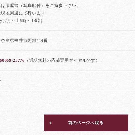
には履歴書（写真貼付）をご持参下さい。
は現地周辺にて行います
付/月～土9時～18時）
奈良県桜井市阿部414番
60069-25776
（通話無料の応募専用ダイヤルです）
迄
前のページへ戻る