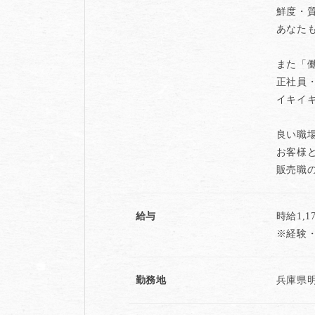
鮮度・
あなた
また「
正社員
イキイ
良い職
お客様
販売職
給与
時給1,
※経験
勤務地
兵庫県明