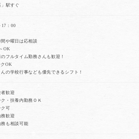
石」駅すぐ
～17：00
時間や曜日は応相談
～OK
日のフルタイム勤務さんも歓迎！
クOK
さんの学校行事なども優先できるシフト！
験者歓迎
ーク・扶養内勤務ＯＫ
ンク可
勤務歓迎
勤務も相談可能