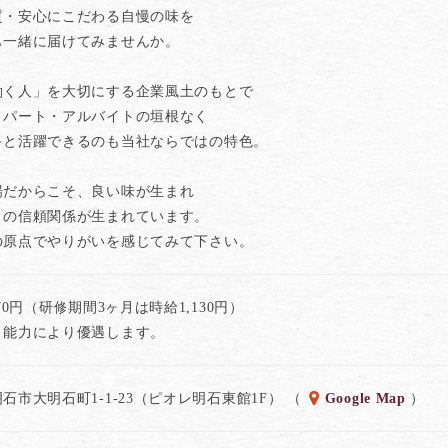
質・安心にこだわる自慢の味を
も一緒に届けてみませんか。
働く人」を大切にする企業風土のもとで
・パート・アルバイトの垣根なく
キと活躍できるのも当社ならではの特色。
場だからこそ、良い味が生まれ
との信頼関係が生まれています。
の原点でやりがいを感じてみて下さい。
170円（研修期間3ヶ月は時給1,130円）
・能力により優遇します。
石市大明石町1-1-23（ピオレ明石東館1F） （
Google Map
）