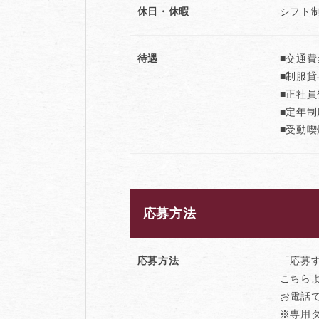
休日・休暇
シフト
待遇
■交通
■制服貸
■正社員
■定年制
■受動
応募方法
応募方法
「応募
こちら
お電話
※専用