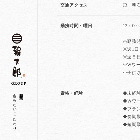
交通アクセス
JR「明
勤務時間・曜日
12：00
※勤務
※週1日
※週５
※Wワー
※子供
変わらないこだわり
昭和二十一年創業
資格・経験
◆未経
◆Ｗワ
◆ブラ
◆長期
◆短期