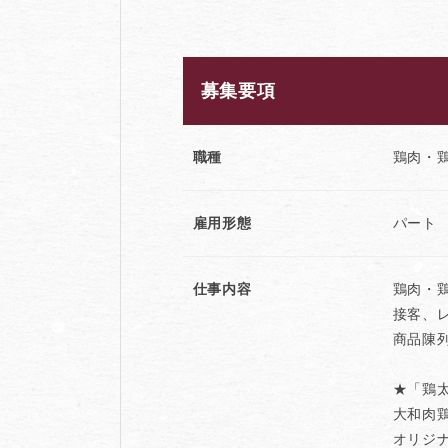
募集要項
職種
鶏肉・
雇用形態
パート
仕事内容
鶏肉・
接客、
商品陳
★「鶏
大和肉
オリジ