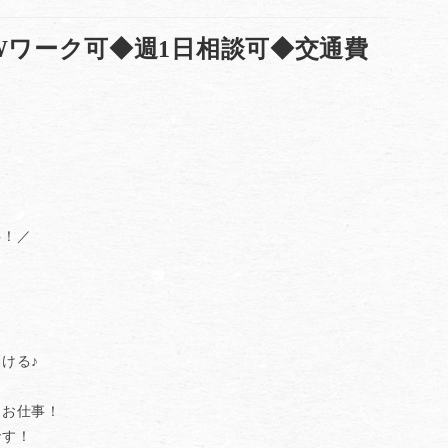
Wワーク可◆週1日相談可◆交通費
事！／
ける♪
るお仕事！
です！