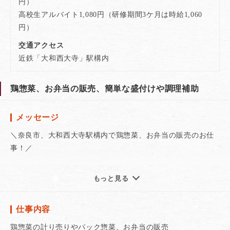
円）
高校生アルバイト1,080円（研修期間3ケ月は時給1,060
円）
交通アクセス
近鉄「大和西大寺」駅構内
鶏惣菜、お弁当の販売、簡単な盛付けや調理補助
メッセージ
＼奈良市、大和西大寺駅構内で鶏惣菜、お弁当の販売のお仕
事！／
◆学生さんに嬉しい待遇。テスト中、研修中のシフト相談可
もっと見る
能
◆急なお休みにも店舗スタッフか対応するので安心して下さ
仕事内容
い！
◆長く続けるスタッフ多数！
鶏惣菜の計り売りやパック惣菜、お弁当の販売