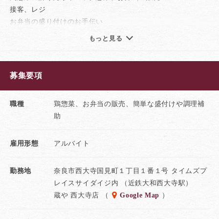
◆販売未経験でも大歓迎！
接客、レジ
◆小さい店舗ですが学生さんが沢山活躍
お弁当の盛り付けのお手伝い
簡単なお掃除
もっと見る
お客様に「美味しい！」を届けるお仕事！
商品の補充や陳列
未経験でも笑顔があれば大丈夫です！
ご応募お待ちしています♪
募集要項
★大和肉鶏をはじめ、地鶏と国産鶏のみを使用した
オリジナル商品の販売です。
職種
鶏惣菜、お弁当の販売、簡単な盛付けや調理補
鮮度・質・安心にこだわる自慢の味を
助
あなたも一緒に届けてみませんか。
雇用形態
アルバイト
また「働く人」を大切にする企業風土のもとで
正社員・パート・アルバイトの垣根なく
イキイキと活躍できるのも当社ならではの特色。
勤務地
奈良市西大寺国見町１丁目１番１号 タイムズプ
レイスサイダイジ内 （近鉄大和西大寺駅）
蔵や 西大寺店 （
Google Map
）