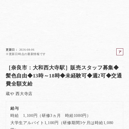
更新日
2026-08-06
ア
※更新日時点の最新情報です
ル
バ
［奈良市：大和西大寺駅］販売スタッフ募集◆
イ
髪色自由◆13時～18時◆未経験可◆週2可◆交通
ト
費全額支給
蔵や 西大寺店
給与
時給 1,100円（研修3ヵ月 時給1080円）
大学生アルバイト1,100円（研修期間3ケ月は時給1,080