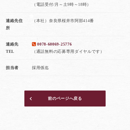
（電話受付/月～土9時～18時）
連絡先住
（本社）奈良県桜井市阿部414番
所
連絡先
0078-60069-25776
TEL
（通話無料の応募専用ダイヤルです）
担当者
採用係迄
前のページへ戻る