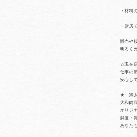
・材料
・厨房
販売や
明るく
☆現在
仕事の
安心し
★「鶏
大和肉
オリジ
鮮度・
あなた