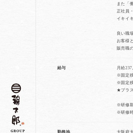
また「
正社員
イキイ
良い職
お客様
販売職
給与
月給23
※固定残業
※固定
★プラ
※研修
※研修時
勤務地
大阪府大