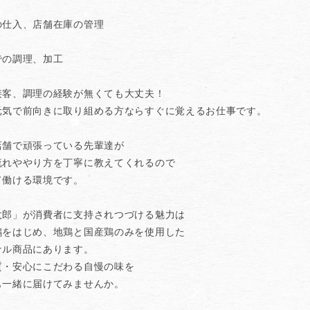
の仕入、店舗在庫の管理
での調理、加工
接客、調理の経験が無くても大丈夫！
元気で前向きに取り組める方ならすぐに覚えるお仕事です。
店舗で頑張っている先輩達が
流れややり方を丁寧に教えてくれるので
て働ける環境です。
太郎」が消費者に支持されつづける魅力は
鶏をはじめ、地鶏と国産鶏のみを使用した
ナル商品にあります。
質・安心にこだわる自慢の味を
も一緒に届けてみませんか。