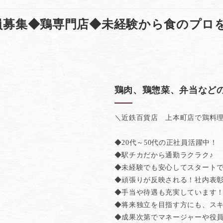
員募集◆鶏専門店◆未経験から食のプロ
鶏肉、鶏惣菜、弁当など
＼近鉄百貨店 上本町店で鶏料
◆20代～50代の正社員活躍中！
◆駅チカだから通勤ラクラク♪
◆未経験でも安心してスタート
◆頑張りが反映される！社内表
◆手当や待遇も充実しています
◆将来独立を目指す方にも、ス
◆成果次第でマネージャーや役