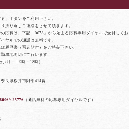
する」ボタンをご利用下さい。
より折り返しご連絡をさせて頂きます。
での応募は、下記「0078」から始まる応募専用ダイヤルで受付して
ダイヤルでの通話は無料です。
には履歴書（写真貼付）をご持参下さい。
は勤務地周辺にて行います
付/月～土9時～18時）
奈良県桜井市阿部414番
60069-25776
（通話無料の応募専用ダイヤルです）
迄