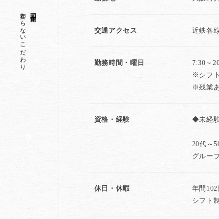
変わらないこだわり
昭和二十一年創業
交通アクセス
近鉄各
勤務時間・曜日
7:30～
※シフ
※残業あ
資格・経験
◆未経
20代～
グルー
休日・休暇
年間10
シフト