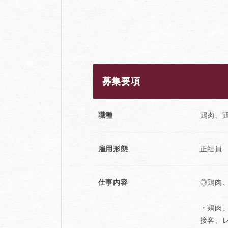
募集要項
職種
鶏肉、
雇用形態
正社員
仕事内容
◎鶏肉
・鶏肉
接客、