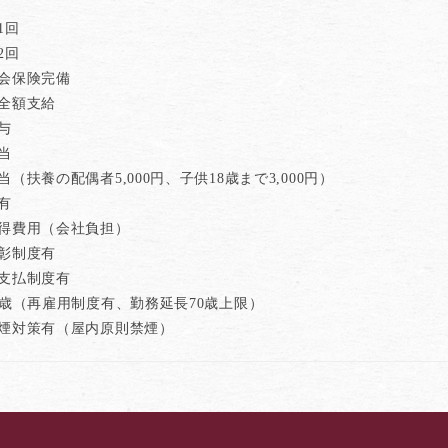
1回
2回
社会保険完備
費全額支給
与
当
当（扶養の配偶者5,000円、子供18歳まで3,000円）
有
取得費用（会社負担）
表彰制度有
金支払制度有
5歳（再雇用制度有、勤務延長70歳上限）
喫煙対策有（屋内原則禁煙）