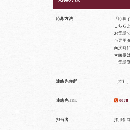
応募方法
「応募
こちら
お電話
※専用
面接時
★面接
（電話受
連絡先住所
（本社）
連絡先TEL
0078-
担当者
採用係