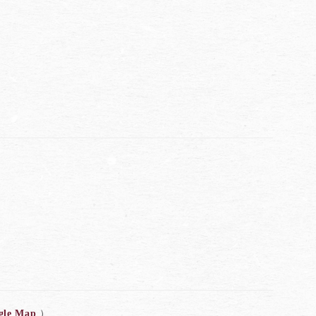
gle Map
）