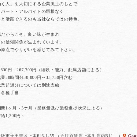
働く人」を大切にする企業風土のもとで
・パート・アルバイトの垣根なく
キと活躍できるのも当社ならではの特色。
場だからこそ、良い味が生まれ
との信頼関係が生まれています。
の原点でやりがいを感じてみて下さい。
7,600円～267,300円（経験・能力、配属店舗による）
20時間分30,000円～33,750円含む
残業超過分については別途支給
ス各種手当
期間1ヶ月～3ケ月（業務量及び業務進捗状況による）
給1,200円～
阪市天王寺区上本町6-1-55 （近鉄百貨店上本町店内B1） （
Goo