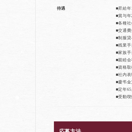
待遇
■昇給年
■賞与年
■各種
■交通
■制服貸
■残業手
■家族手
■親睦会
■資格
■社内
■慶弔
■定年6
■受動
応募方法