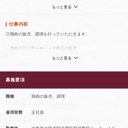
◆駅チカだから通勤ラクラク♪
もっと見る
◆未経験でも安心してスタートできます！
◆頑張りが反映される！社内表彰制度あり！
仕事内容
◆手当や待遇も充実しています！
◆将来独立を目指す方にも、スキルが身に付きます！
◎鶏肉の販売、調理を行っていただきます。
◆成果次第でマネージャーや役員を目指せます！
・鶏肉の計り売りやパック商品の販売
働きやすい環境だから、イキイキと活躍できますよ！
接客、レジ、店内清掃、商品の陳列
もっと見る
美味しさと安心を届けるお仕事です！
・材料の仕入、店舗在庫の管理
募集要項
・厨房での調理、加工
職種
鶏肉の販売、調理
販売や接客、調理の経験が無くても大丈夫！
明るく元気で前向きに取り組める方ならすぐに覚えるお仕事
雇用形態
正社員
です。
☆現在店舗で頑張っている先輩達が