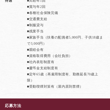
待遇
■昇給年1回
■賞与年2回
■各種社会保険完備
■交通費支給
■制服貸与
■残業手当
■家族手当（扶養の配偶者5,000円、子供18歳ま
で3,000円）
■親睦会有
■資格取得費用（会社負担）
■社内表彰制度有
■慶弔金支給制度有
■定年65歳（再雇用制度有、勤務延長70歳上
限）
■受動喫煙対策有（屋内原則禁煙）
応募方法