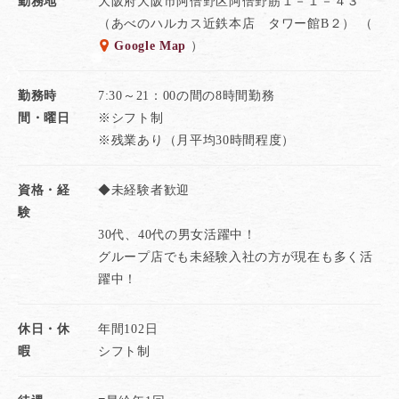
勤務地
大阪府大阪市阿倍野区阿倍野筋１－１－４３
仕事の流れややり方を丁寧に教えてくれるので
（あべのハルカス近鉄本店 タワー館B２） （
安心して働ける環境です。
Google Map
）
★「鶏太郎」が消費者に支持されつづける魅力は
勤務時
7:30～21：00の間の8時間勤務
大和肉鶏をはじめ、地鶏と国産鶏のみを使用した
間・曜日
※シフト制
オリジナル商品にあります。
※残業あり（月平均30時間程度）
鮮度・質・安心にこだわる自慢の味を
あなたも一緒に届けてみませんか。
資格・経
◆未経験者歓迎
験
また「働く人」を大切にする企業風土のもとで
30代、40代の男女活躍中！
正社員・パート・アルバイトの垣根なく
グループ店でも未経験入社の方が現在も多く活
イキイキと活躍できるのも当社ならではの特色。
躍中！
良い職場だからこそ、良い味が生まれ
休日・休
年間102日
お客様との信頼関係が生まれています。
暇
シフト制
販売職の原点でやりがいを感じてみて下さい。