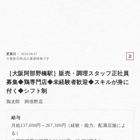
更新日
2026-08-07
正
※更新日時点の最新情報です
社
員
［大阪阿部野橋駅］販売・調理スタッフ正社員
募集◆鶏専門店◆未経験者歓迎◆スキルが身に
付く◆シフト制
鶏太郎 阿倍野店
給与
月給237,600円～267,300円（経験・能力、配属店舗によ
る）