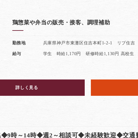
鶏惣菜や弁当の販売・接客、調理補助
勤務地
兵庫県神戸市東灘区住吉本町1-2-1 リブ住吉
給与
学生 時給1,170円 研修時給1,130円 高校生 
詳しく見る
◆9時～14時◆週2～相談可◆未経験歓迎◆交