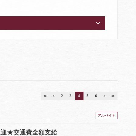
≪
<
2
3
4
5
6
>
≫
アルバイト
歓迎★交通費全額支給