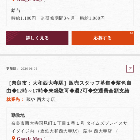
給与
時給1,100円 ※研修期間3ヶ月 時給1,080円
詳しく見る
応募する
ア
更新日
2026-08-06
ル
［奈良市：大和西大寺駅］販売スタッフ募集◆髪色自
バ
イ
由◆12時～17時◆未経験可◆週2可◆交通費全額支給
ト
就業先
蔵や 西大寺店
勤務地
奈良市西大寺国見町１丁目１番１号 タイムズプレイスサ
イダイジ内 （近鉄大和西大寺駅） 蔵や 西大寺店 （
Google Map
）