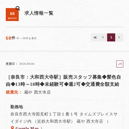
求人情報一覧
60
RESULT
60
≪
<
5
>
件
41～50件を表示
パ
更新日
2026-08-06
ー
［奈良市：大和西大寺駅］販売スタッフ募集◆髪色自
ト
由◆13時～18時◆未経験可◆週2可◆交通費全額支給
就業先
蔵や 西大寺店
勤務地
奈良市西大寺国見町１丁目１番１号 タイムズプレイスサ
イダイジ内 （近鉄大和西大寺駅） 蔵や 西大寺店 （
Google Map
）