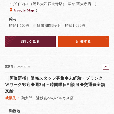
イダイジ内 （近鉄大和西大寺駅） 蔵や 西大寺店 （
Google Map
）
給与
時給1,100円 ※研修期間3ヶ月 時給1,080円
詳しく見る
応募する
パ
更新日
2026-07-31
ー
［阿倍野橋］販売スタッフ募集◆未経験・ブランク・
ト
Wワーク歓迎◆週2日～時間曜日相談可◆交通費全額
支給
就業先
鶏太郎 近鉄あべのハルカス店
勤務地