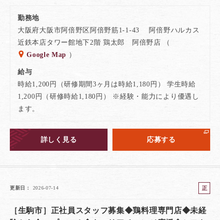
勤務地
大阪府大阪市阿倍野区阿倍野筋1-1-43 阿倍野ハルカス
近鉄本店タワー館地下2階 鶏太郎 阿倍野店 （
Google Map
）
給与
時給1,200円（研修期間3ヶ月は時給1,180円） 学生時給
1,200円（研修時給1,180円） ※経験・能力により優遇し
ます。
詳しく見る
応募する
正
更新日
2026-07-14
社
［生駒市］正社員スタッフ募集◆鶏料理専門店◆未経
員