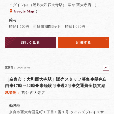
イダイジ内 （近鉄大和西大寺駅） 蔵や 西大寺店 （
Google Map
）
給与
時給1,100円 ※研修期間3ヶ月 時給1,080円
詳しく見る
応募する
パ
更新日
2026-08-06
ー
［奈良市：大和西大寺駅］販売スタッフ募集◆髪色自
ト
由◆17時～22時◆未経験可◆週2可◆交通費全額支給
就業先
蔵や 西大寺店
勤務地
奈良市西大寺国見町１丁目１番１号 タイムズプレイスサ