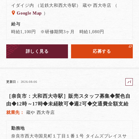
イダイジ内 （近鉄大和西大寺駅） 蔵や 西大寺店 （
Google Map
）
給与
時給1,100円 ※研修期間3ヶ月 時給1,080円
詳しく見る
応募する
パ
更新日
2026-08-06
ー
［奈良市：大和西大寺駅］販売スタッフ募集◆髪色自
ト
由◆12時～17時◆未経験可◆週2可◆交通費全額支給
就業先
蔵や 西大寺店
勤務地
奈良市西大寺国見町１丁目１番１号 タイムズプレイスサ