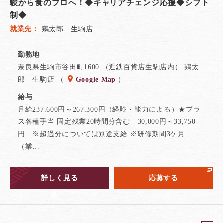
験から食のプロへ！◆キャリアチェンジ応援◆シフト
制◆
就業先
鶏太郎 生駒店
勤務地
奈良県生駒市谷田町1600 （近鉄百貨店生駒店内） 鶏太
郎 生駒店 （
Google Map
）
給与
月給237,600円～267,300円（経験・能力による）★プラ
ス各種手当 固定残業20時間分含む 30,000円～33,750
円 ※超過分については別途支給 ※研修期間3ケ月
（業…
詳しく見る
応募する