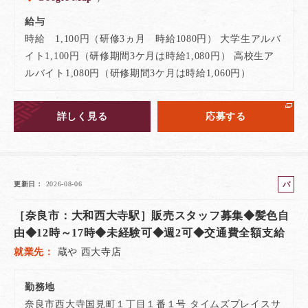
給与
時給 1,100円（研修3ヵ月 時給1080円） 大学生アルバ
イト1,100円（研修期間3ケ月は時給1,080円） 高校生ア
ルバイト1,080円（研修期間3ケ月は時給1,060円）
詳しく見る
応募する
パ
更新日
2026-08-06
ー
［奈良市：大和西大寺駅］販売スタッフ募集◆髪色自
ト
由◆12時～17時◆未経験可◆週2可◆交通費全額支給
就業先
蔵や 西大寺店
勤務地
奈良市西大寺国見町１丁目１番１号 タイムズプレイスサ