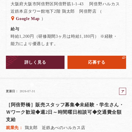
大阪府大阪市阿倍野区阿倍野筋1-1-43 阿倍野ハルカス
近鉄本店タワー館地下2階 鶏太郎 阿倍野店 （
Google Map
）
給与
時給1,200円（研修期間3ヶ月は時給1,180円） ※経験・
能力により優遇します。
詳しく見る
応募する
ア
更新日
2026-07-31
ル
［阿倍野橋］販売スタッフ募集◆未経験・学生さん・
バ
イ
Ｗワーク歓迎◆週2日～時間曜日相談可◆交通費全額
ト
支給
就業先
鶏太郎 近鉄あべのハルカス店