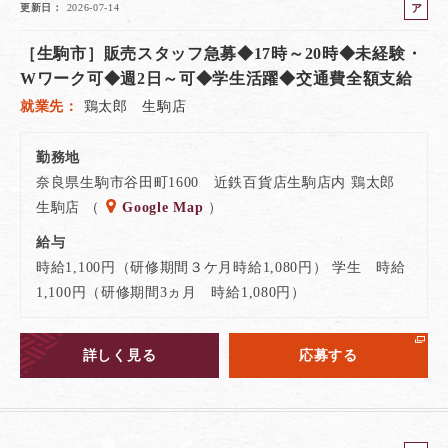
ア
更新日
2026-07-14
ル
［生駒市］販売スタッフ急募◆17時～20時◆未経験・
バ
イ
Wワーク可◆週2日～可◆学生活躍◆交通費全額支給
ト
就業先
鶏太郎 生駒店
勤務地
奈良県生駒市谷田町1600 近鉄百貨店生駒店内 鶏太郎
生駒店 （
Google Map
）
給与
時給1,100円（研修期間３ケ月時給1,080円） 学生 時給
1,100円（研修期間3ヵ月 時給1,080円）
詳しく見る
応募する