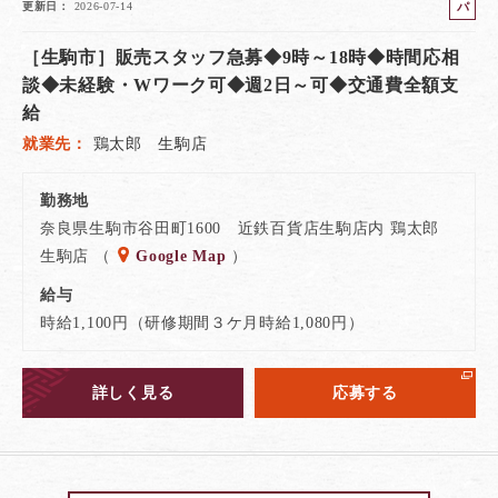
パ
更新日
2026-07-14
ー
［生駒市］販売スタッフ急募◆9時～18時◆時間応相
ト
談◆未経験・Wワーク可◆週2日～可◆交通費全額支
給
就業先
鶏太郎 生駒店
勤務地
奈良県生駒市谷田町1600 近鉄百貨店生駒店内 鶏太郎
生駒店 （
Google Map
）
給与
時給1,100円（研修期間３ケ月時給1,080円）
詳しく見る
応募する